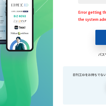
Error getting t
the system admi
パス
日刊工IDをお持ちでな