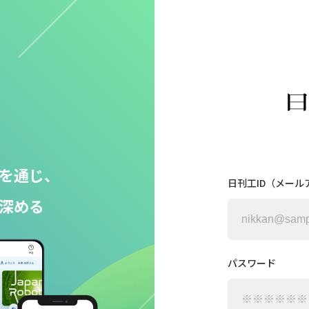
を通じ、
日刊工ID（メール
深める
パスワード